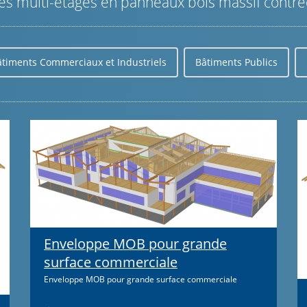
s multi-étages en panneaux bois massif contrec
âtiments Commerciaux et Industriels
Bâtiments Publics
Enveloppe MOB pour grande
surface commerciale
Enveloppe MOB pour grande surface commerciale