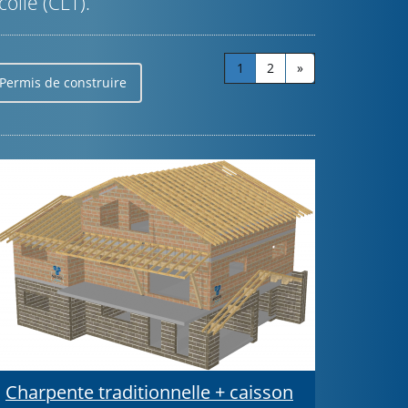
ollé (CLT).
1
2
»
Permis de construire
Charpente traditionnelle + caisson