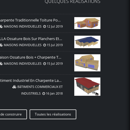
QUELQUES RÉALISATIONS
Charpente Traditionnelle Toiture Pour Maison En Maçonnerie + Plancher Bois
MAISONS INDIVIDUELLES
12 Jul 2019
VILLA Ossature Bois Sur Planchers Et Pieux En Bois
MAISONS INDIVIDUELLES
15 Jul 2019
Maison Ossature Bois + Charpente Traditionnelle + Toits Plats
MAISONS INDIVIDUELLES
15 Jul 2019
Bâtiment Industriel En Charpente Lamellé Collé + MOB Dans Les Vosges
BâTIMENTS COMMERCIAUX ET
INDUSTRIELS
16 Jan 2018
de construire
Toutes les réalisations