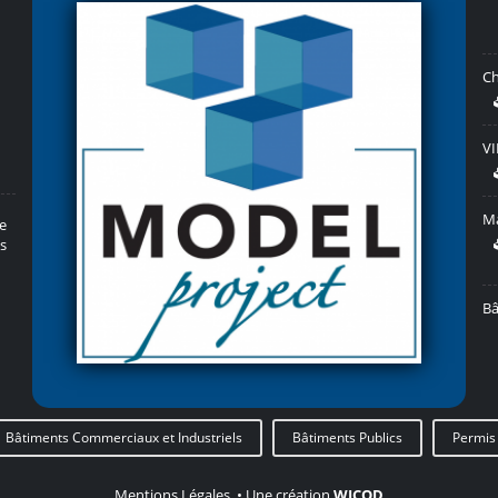
le
s
Bâtiments Commerciaux et Industriels
Bâtiments Publics
Permis 
Mentions Légales
• Une création
WICOD