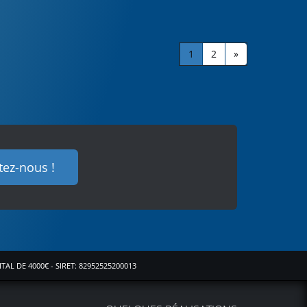
1
2
»
tez-nous !
ITAL DE 4000€ - SIRET: 82952525200013